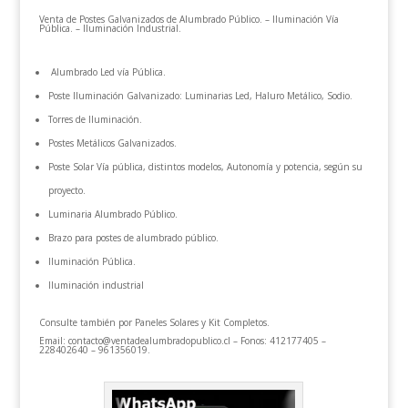
Venta de Postes Galvanizados de Alumbrado Público. – Iluminación Vía
Pública. – Iluminación Industrial.
Alumbrado Led vía Pública.
Poste Iluminación Galvanizado: Luminarias Led, Haluro Metálico, Sodio.
Torres de Iluminación.
Postes Metálicos Galvanizados.
Poste Solar Vía pública, distintos modelos, Autonomía y potencia, según su
proyecto.
Luminaria Alumbrado Público.
Brazo para postes de alumbrado público.
Iluminación Pública.
Iluminación industrial
Consulte también por Paneles Solares y Kit Completos.
Email: contacto@ventadealumbradopublico.cl
– Fonos: 412177405 –
228402640 – 961356019.