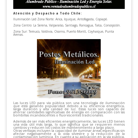
Atención y Despacho a Todo Chile:
Iluminación Led Zona Norte: Arica, Iquique, Antofagasta, Copiapó.
Zona Centro: La Serena, Valparaíso, Santiago, Rancagua, Talca, Concepción.
Zona Sur: Temuco, Valdivia, Osorno, Puerto Montt, Coyhaique, Punta
Arenas.
Las luces LED para vía pública son una tecnología de iluminación
que está ganando popularidad debido a su eficiencia energética,
larga duración y alta calidad de luz. Estas luces son capaces de
ahorrar cantidades significativas de energía en comparación con las
bombillas incandescentes o fluorescentes tradicionales.
Además de ser más eficientes energéticamente, las luces LED tienen
una vida útil más larga, lo que significa que se requieren menos
cambios y reducen los costos de mantenimiento a largo plazo.
Otras ventajas incluyen la capacidad de iluminar áreas específicas sin
afectar negativamente a la vida silvestre y la reducción de la
contaminación lumínica. En cuanto a su aplicación en la vía pública,