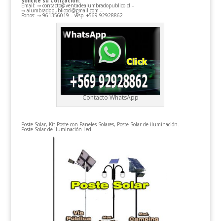
Solicite su Cotización:
Email: ⇒ contacto@ventadealumbradopublico.cl –
⇒ alumbradopublicocl@gmail.com –
Fonos: ⇒ 961356019 – wsp. +569 92928862
Contacto WhatsApp
Poste Solar, Kit Poste con Paneles Solares, Poste Solar de iluminación.
Poste Solar de iluminación Led.